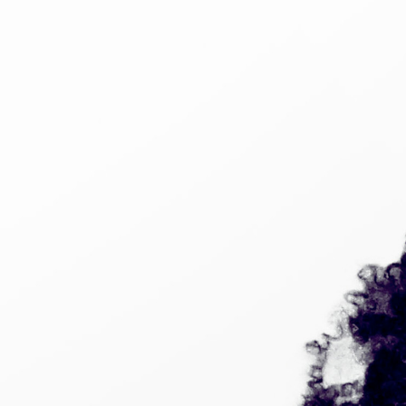
T-SHIRT «
POCHETTE DE L’EP
»