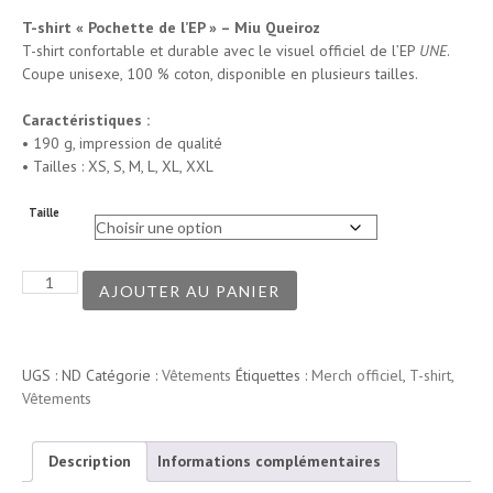
T-shirt « Pochette de l’EP » – Miu Queiroz
T-shirt confortable et durable avec le visuel officiel de l’EP
UNE
.
Coupe unisexe, 100 % coton, disponible en plusieurs tailles.
Caractéristiques :
• 190 g, impression de qualité
• Tailles : XS, S, M, L, XL, XXL
Taille
quantité
AJOUTER AU PANIER
de
T-
shirt
«
UGS :
ND
Catégorie :
Vêtements
Étiquettes :
Merch officiel
,
T-shirt
,
Pochette
Vêtements
de
l’EP
Description
Informations complémentaires
»