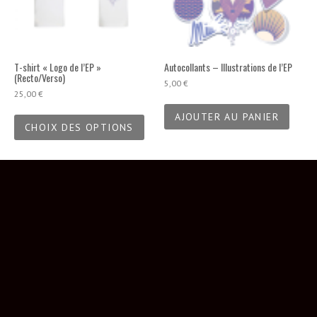
T-shirt « Logo de l’EP »
Autocollants – Illustrations de l’EP
(Recto/Verso)
5,00
€
25,00
€
Ce
AJOUTER AU PANIER
produit
CHOIX DES OPTIONS
a
plusieurs
variations.
Les
options
CONTACT
peuvent
être
MANAGEMENT & BOOKING
choisies
sur
Clemens Curial
la
clemenscurial@miuqueiroz.com
page
du