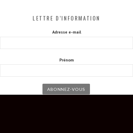
page
du
du
produ
produit
LETTRE D’INFORMATION
Adresse e-mail
Prénom
SUIVRE MIU QUEIROZ