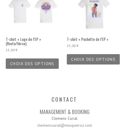
T-shirt « Logo de l’EP »
T-shirt « Pochette de l’EP »
(Recto/Verso)
25,00
€
25,00
€
Ce
Ce
produ
CHOIX DES OPTIONS
produit
CHOIX DES OPTIONS
a
a
plusi
plusieurs
varia
variations.
Les
Les
opti
options
peuv
CONTACT
peuvent
être
être
chois
MANAGEMENT & BOOKING
choisies
sur
sur
Clemens Curial
la
la
page
clemenscurial@miuqueiroz.com