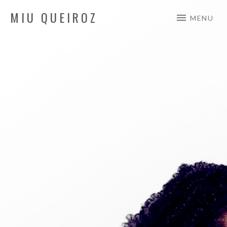
MIU QUEIROZ
MENU
Auteur/Compositeur/Interprète
ÉTIQUETTE :
T-
SHIRT