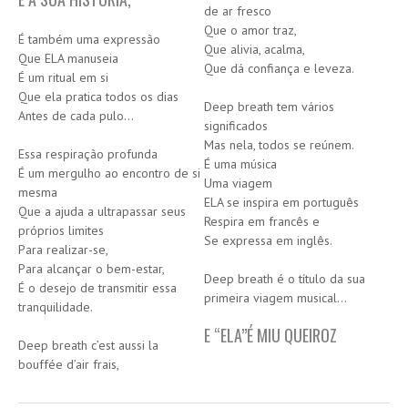
de ar fresco
HISTÓRIA
Que o amor traz,
É também uma expressão
Que alivia, acalma,
Que ELA manuseia
Que dá confiança e leveza.
É um ritual em si
Que ela pratica todos os dias
Deep breath tem vários
Antes de cada pulo…
significados
Mas nela, todos se reúnem.
Essa respiração profunda
É uma música
É um mergulho ao encontro de si
Uma viagem
mesma
ELA se inspira em português
Que a ajuda a ultrapassar seus
Respira em francês e
próprios limites
Se expressa em inglês.
Para realizar-se,
Para alcançar o bem-estar,
Deep breath é o título da sua
É o desejo de transmitir essa
primeira viagem musical…
tranquilidade.
E “ELA”
É
MIU QUEIROZ
Deep breath c’est aussi la
bouffée d’air frais,