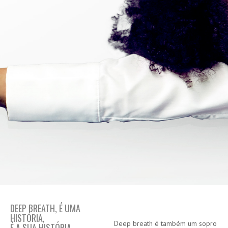
DEEP
DEEP BREATH, É UMA
BREATH,
HIST
Ó
RIA,
Deep breath é também um sopro
UMA
É A SUA HISTÓRIA,