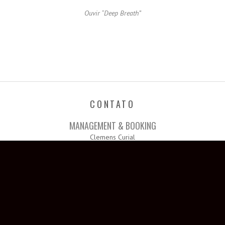
Ouvir
“Deep Breath”
CONTATO
MANAGEMENT & BOOKING
Clemens Curial
clemenscurial@miuqueiroz.com