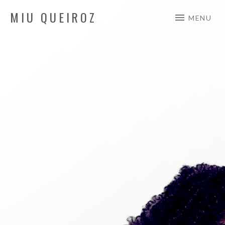
MIU QUEIROZ
MENU
Autora/Compositora/Intérprete
DEEP BREATH,
UMA HISTÓRIA