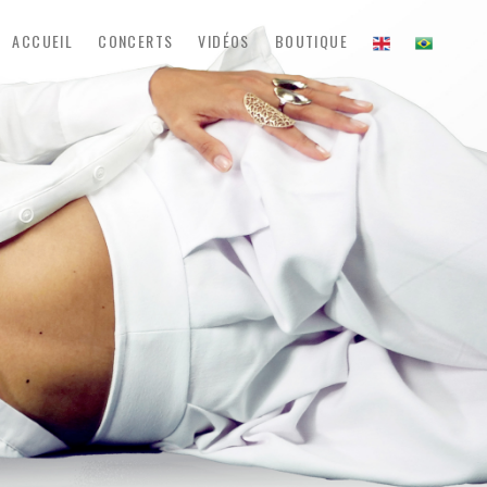
E
B
ACCUEIL
CONCERTS
VIDÉOS
BOUTIQUE
N
R
– DÉMO