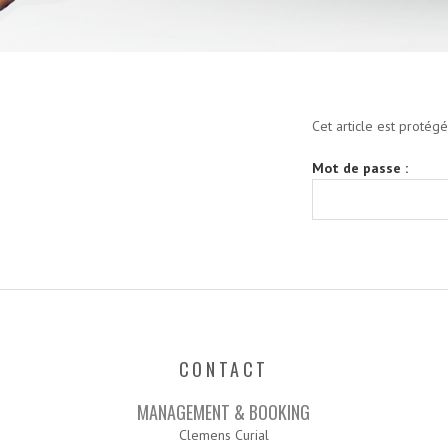
PROTÉGÉ :
Cet article est protégé
MIU
Mot de passe :
QUEIROZ
–
DÉMO
2025
(EXTRAITS)
CONTACT
MANAGEMENT & BOOKING
Clemens Curial